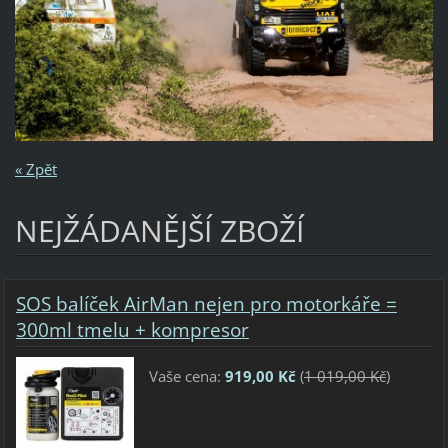
« Zpět
NEJŽÁDANĚJŠÍ ZBOŽÍ
SOS balíček AirMan nejen pro motorkáře =
300ml tmelu + kompresor
Vaše cena:
919,00 Kč
(
1 019,00 Kč
)