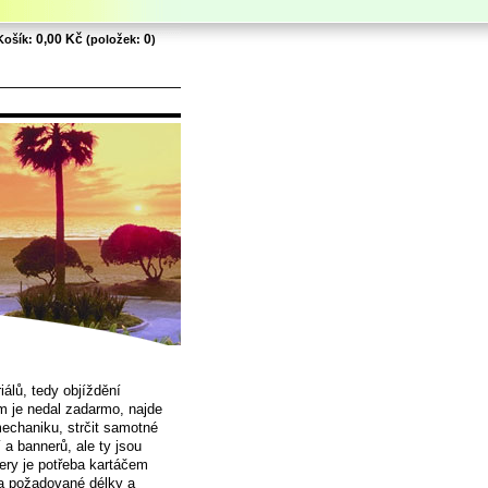
0,00 Kč
0
Košík:
(položek:
)
álů, tedy objíždění
m je nedal zadarmo, najde
mechaniku, strčit samotné
 a bannerů, ale ty jsou
nery je potřeba kartáčem
na požadované délky a