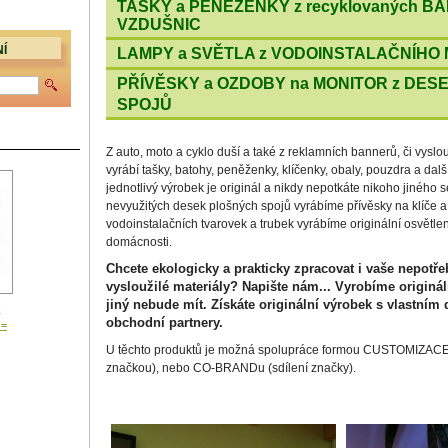
TAŠKY a PENĚŽENKY z recyklovaných B
VZDUŠNIC
Í
LAMPY a SVĚTLA z VODOINSTALAČNÍHO
PŘÍVĚSKY a OZDOBY na MONITOR z DE
SPOJŮ
Z auto, moto a cyklo duší a také z reklamních bannerů, či vyslo
vyrábí tašky, batohy, peněženky, klíčenky, obaly, pouzdra a dalš
jednotlivý výrobek je originál a nikdy nepotkáte nikoho jiného 
nevyužitých desek plošných spojů vyrábíme přívěsky na klíče a
vodoinstalačních tvarovek a trubek vyrábíme originální osvětle
domácnosti.
Chcete ekologicky a prakticky zpracovat i vaše nepotřeb
vysloužilé materiály? Napište nám... Vyrobíme originál
jiný nebude mít. Získáte originální výrobek s vlastním
n
obchodní partnery.
 =
U těchto produktů je možná spolupráce formou CUSTOMIZACE 
značkou), nebo CO-BRANDu (sdílení značky).