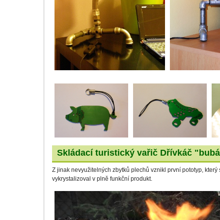
Skládací turistický vařič Dřívkáč "bub
Z jinak nevyužitelných zbytků plechů vznikl první pototyp, který
vykrystalizoval v plně funkční produkt.