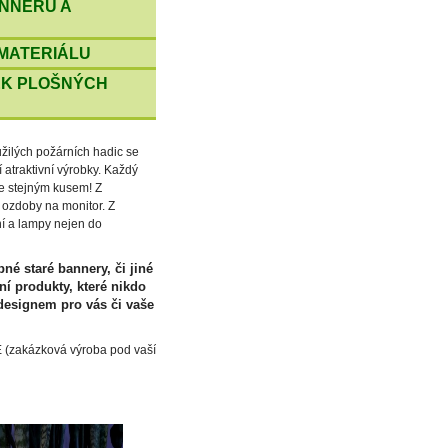
ANNERŮ A
 MATERIÁLU
SEK PLOŠNÝCH
užilých požárních hadic se
í atraktivní výrobky. Každý
se stejným kusem! Z
 ozdoby na monitor. Z
ní a lampy nejen do
né staré bannery, či jiné
ní produkty, které nikdo
 designem pro vás či vaše
(zakázková výroba pod vaší