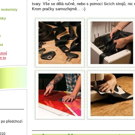
tvary. Vše se dělá ručně, nebo s pomocí šicích strojů, nic
Krom pračky samozřejmě... :-)
motoristy
ínky
e
ma
amní
n to
 po předchozí
 010