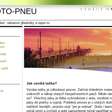
TO-PNEU
ed - reklamní předměty a nejen to
ktu -
ence
mapy
nství
 vařič
Jak vzniká taška?
Výroba tašky je zdlouhavý proces. Začíná sháněním materi
KA
vrakovišť a nákup starých bezpečnostních pásů. Nikdo ná
se?. Všechny pásy je třeba vyšroubovat z auta, rozebrat 
pásy do pračky a vyprat. Podobný proces je u starých duší
naštěstí levnější, protože stojí "jen je sehnat". Duše i ban
ručně umýt a vyčistit a poté samozřejmě ručně nastříhat 