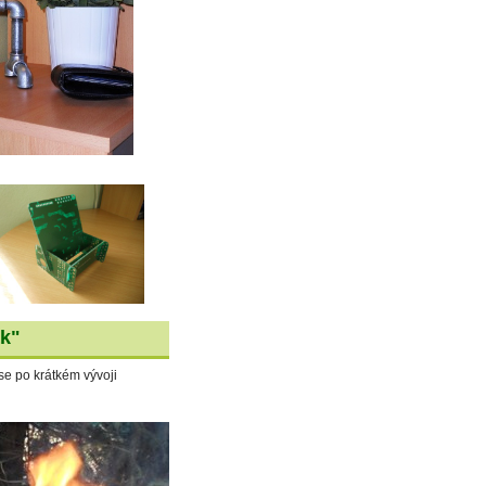
ák"
 se po krátkém vývoji