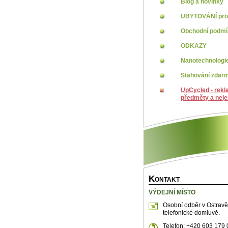
Blog a novinky
UBYTOVÁNÍ pro 
Obchodní podm
ODKAZY
Nanotechnologi
Stahování zdar
UpCycled - rekl
předměty a neje
K
ONTAKT
VÝDEJNÍ MÍSTO
Osobní odběr v Ostravě
telefonické domluvě.
Telefon: +420 603 179