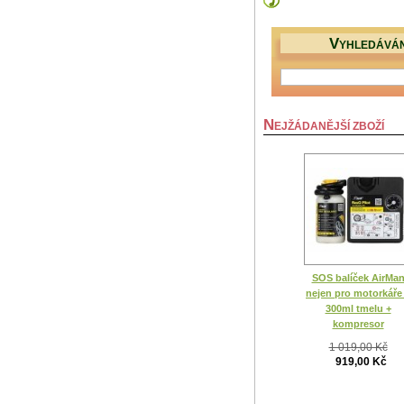
V
YHLEDÁVÁN
N
EJŽÁDANĚJŠÍ ZBOŽÍ
SOS balíček AirMa
nejen pro motorkáře
300ml tmelu +
kompresor
1 019,00 Kč
919,00 Kč