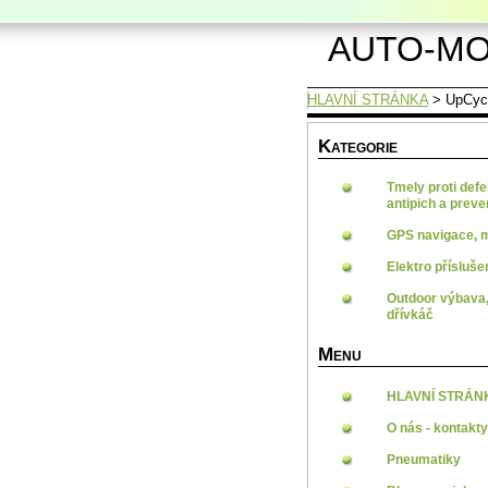
AUTO-MO
HLAVNÍ STRÁNKA
>
UpCycl
K
ATEGORIE
Tmely proti defe
antipich a prev
GPS navigace, 
Elektro přísluše
Outdoor výbava,
dřívkáč
M
ENU
HLAVNÍ STRÁN
O nás - kontakty
Pneumatiky