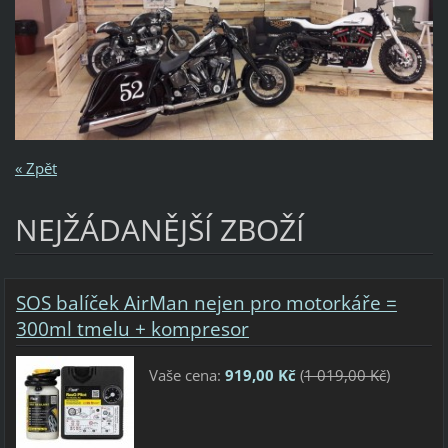
« Zpět
NEJŽÁDANĚJŠÍ ZBOŽÍ
SOS balíček AirMan nejen pro motorkáře =
300ml tmelu + kompresor
Vaše cena:
919,00 Kč
(
1 019,00 Kč
)