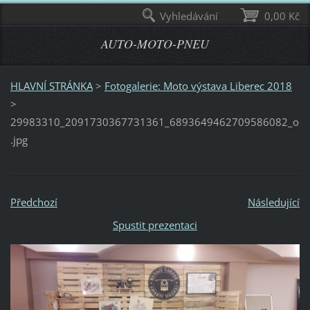
Vyhledávání
0,00 Kč
AUTO-MOTO-PNEU
HLAVNÍ STRÁNKA
>
Fotogalerie: Moto výstava Liberec 2018
>
29983310_2091730367731361_6893649462709586082_o
.jpg
Předchozí
Následující
Spustit prezentaci