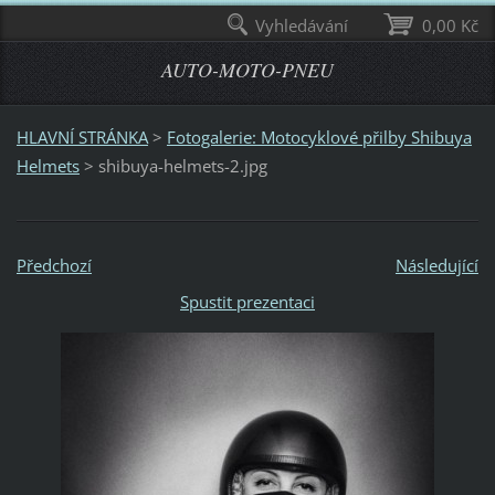
Vyhledávání
0,00 Kč
AUTO-MOTO-PNEU
HLAVNÍ STRÁNKA
>
Fotogalerie: Motocyklové přilby Shibuya
Helmets
>
shibuya-helmets-2.jpg
Předchozí
Následující
Spustit prezentaci