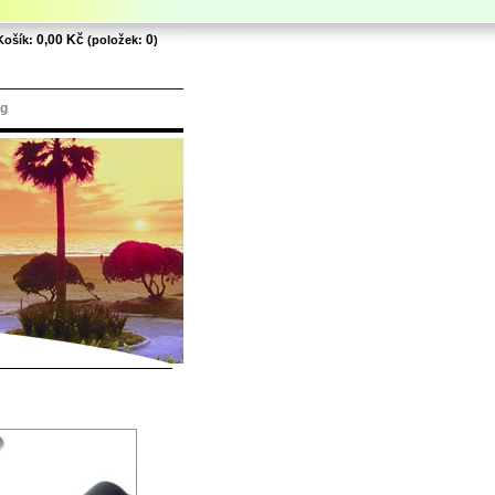
0,00 Kč
0
Košík:
(položek:
)
pg