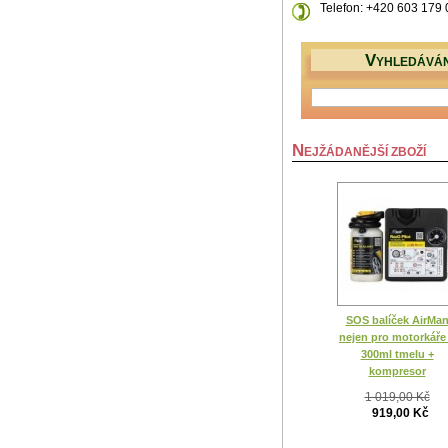
Telefon: +420 603 179
V
YHLEDÁVÁN
N
EJŽÁDANĚJŠÍ ZBOŽÍ
SOS balíček AirMa
nejen pro motorkáře
300ml tmelu +
kompresor
1 019,00 Kč
919,00 Kč