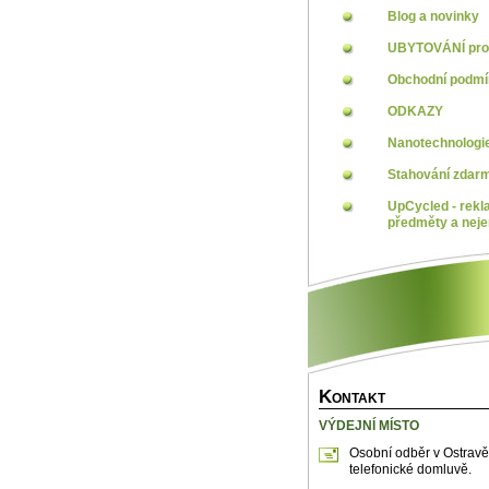
Blog a novinky
UBYTOVÁNÍ pro 
Obchodní podm
ODKAZY
Nanotechnologi
Stahování zdar
UpCycled - rekl
předměty a neje
K
ONTAKT
VÝDEJNÍ MÍSTO
Osobní odběr v Ostravě
telefonické domluvě.