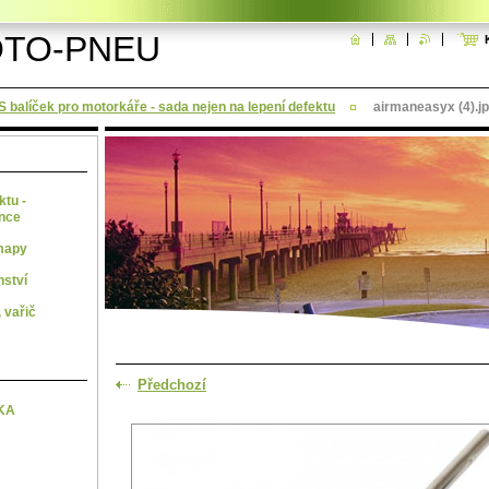
TO-PNEU
 balíček pro motorkáře - sada nejen na lepení defektu
airmaneasyx (4).j
ktu -
ence
mapy
nství
 vařič
Předchozí
KA