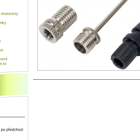
motoristy
ínky
e
ma
amní
n to
 po předchozí