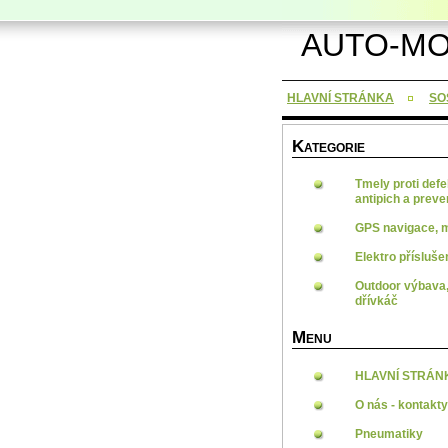
AUTO-MO
HLAVNÍ STRÁNKA
SOS
K
ATEGORIE
Tmely proti defe
antipich a prev
GPS navigace, 
Elektro přísluše
Outdoor výbava,
dřívkáč
M
ENU
HLAVNÍ STRÁN
O nás - kontakty
Pneumatiky