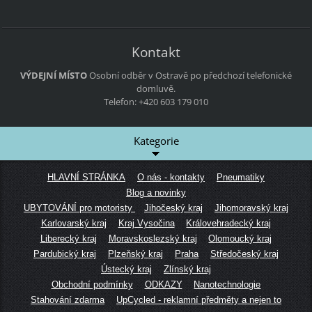
Kontakt
VÝDEJNÍ MÍSTO
Osobní odběr v Ostravě po předchozí telefonické
domluvě.
Telefon: +420 603 179 010
Kategorie
HLAVNÍ STRÁNKA
O nás - kontakty
Pneumatiky
Blog a novinky
UBYTOVÁNÍ pro motoristy
Jihočeský kraj
Jihomoravský kraj
Karlovarský kraj
Kraj Vysočina
Královehradecký kraj
Liberecký kraj
Moravskoslezský kraj
Olomoucký kraj
Pardubický kraj
Plzeňský kraj
Praha
Středočeský kraj
Ústecký kraj
Zlínský kraj
Obchodní podmínky
ODKAZY
Nanotechnologie
Stahování zdarma
UpCycled - reklamní předměty a nejen to