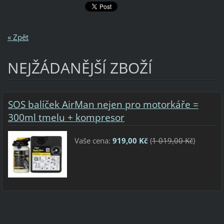
« Zpět
NEJŽÁDANĚJŠÍ ZBOŽÍ
SOS balíček AirMan nejen pro motorkáře =
300ml tmelu + kompresor
Vaše cena:
919,00 Kč
(
1 019,00 Kč
)