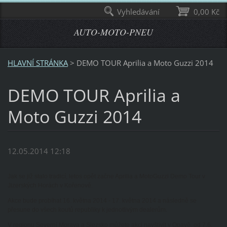
Vyhledávání
0,00 Kč
AUTO-MOTO-PNEU
HLAVNÍ STRÁNKA
>
DEMO TOUR Aprilia a Moto Guzzi 2014
DEMO TOUR Aprilia a
Moto Guzzi 2014
12.05.2014 12:18
Jak se již stalo tradicí, letos opět začne Aprilia a MotoGuzzi Demo Tour v
Jizerských Horách v Kořenově.
Akce bude probíhat 16. května 2014 - 17. května 2014 a následně se
přesune do všech koutů republiky k jednotlivým dealerům.
V regionu Severní Morava a Slezsko můžete akci navštívit v Opavě, od 7.6.