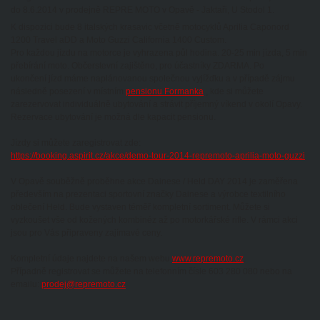
do 8.6.2014 v prodejně REPRE MOTO v Opavě - Jaktaři, U Stodol 1.
K dispozici bude 8 italských krasavic včetně motocyklů Aprilia Caponord
1200 Travel aDD a Moto Guzzi California 1400 Custom.
Pro každou jízdu na motorce je vyhrazena půl hodina. 20-25 min jízda, 5 min
přebírání moto. Občerstevní zajištěno, pro účastníky ZDARMA. Po
ukončení jízd máme naplánovanou společnou vyjížďku a v případě zájmu
následně posezení v místním
pensionu Formanka
, kde si můžete
zarezervovat individuálně ubytování a strávit příjemný víkend v okolí Opavy.
Rezervace ubytování je možná dle kapacit pensionu.
Jízdy si můžete zaregistrovat zde:
https://booking.aspirit.cz/akce/demo-tour-2014-repremoto-aprilia-moto-guzzi
V Opavě souběžně proběhne akce Dainese / Held DAY 2014 je zaměřena
především na prezentaci sportovní značky Dainese a výrobce textilního
oblečení Held. Bude vystaven téměř kompletní sortiment. Můžete si
vyzkoušet vše od kožených kombinéz až po motorkářské rifle. V rámci akci
jsou pro Vás připraveny zajímavé ceny.
Kompletní údaje najdete na našem webu
www.repremoto.cz
.
Případně registrovat se můžete na telefonním čísle 603 280 080 nebo na
emailu:
prodej@repremoto.cz