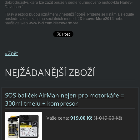
dobrodružství, která lze zažít pouze v sedle touringového motocyklu Harley-
Davidson.“
Trasy a jezdci budou oznámeni v nejbližší době. Přidejte se k nám a sledujte
poslední aktualizace na sociálních médiích
#DiscoverMore2014
nebo
navštivte web
www.h-d.com/discovermore
.
« Zpět
NEJŽÁDANĚJŠÍ ZBOŽÍ
SOS balíček AirMan nejen pro motorkáře =
300ml tmelu + kompresor
Vaše cena:
919,00 Kč
(
1 019,00 Kč
)