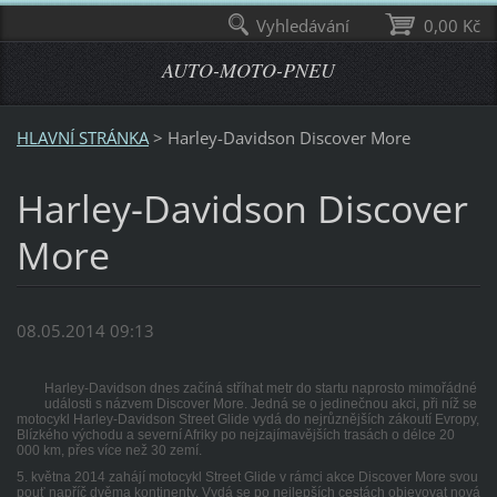
Vyhledávání
0,00 Kč
AUTO-MOTO-PNEU
HLAVNÍ STRÁNKA
>
Harley-Davidson Discover More
Harley-Davidson Discover
More
08.05.2014 09:13
Harley-Davidson dnes začíná stříhat metr do startu naprosto mimořádné
události s názvem Discover More. Jedná se o jedinečnou akci, při níž se
motocykl Harley-Davidson Street Glide vydá do nejrůznějších zákoutí Evropy,
Blízkého východu a severní Afriky po nejzajímavějších trasách o délce 20
000 km, přes více než 30 zemí.
5. května 2014 zahájí motocykl Street Glide v rámci akce Discover More svou
pouť napříč dvěma kontinenty. Vydá se po nejlepších cestách objevovat nová