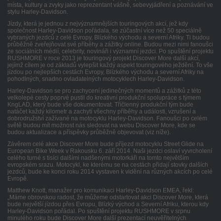
místa, kultury a zvyky jako reprezentant vášně, sebevyjádření a poznávání ve
stylu Harley-Davidson.
Jízdy, která je jednou z nejvýznamnějších touringových akcí, jež kdy
společnost Harley-Davidson pořádala, se zúčastní více než 50 speciálně
vybraných jezdců z celé Evropy, Blízkého východu a severní Afriky. Ti budou
průběžně zveřejňovat své příběhy a zážitky online. Budou mezi nimi fanoušci
ze sociálních médií, celebrity, novináři i významní jezdci. Po spuštění projektu
RUSHMORE v roce 2013 je touringový projekt Discover More další akcí,
jejímž cílem je od základů vylepšit každý aspekt touringového ježdění. To vše
jízdou po nejlepších cestách Evropy, Blízkého východu a severní Afriky na
pohodlných, snadno ovladatelných motocyklech Harley-Davidson.
Harley-Davidson se pro zachycení jedinečných momentů a zážitků z této
velkolepé cesty poprvé pustil do kreativní produkční spolupráce s týmem
KngLAD, který bude vše dokumentovat. Tříčlenný produkční tým bude
natáčet každý kilometr a zachytí všechny příběhy a události, vzrušení a
dobrodružství zažívané na motocyklu Harley-Davidson. Fanoušci po celém
světě budou mít možnost nás sledovat na webu Discover More, kde se
budou aktualizace a příspěvky průběžně objevovat (viz níže).
Závěrem celé akce Discover More bude příjezd motocyklu Street Glide na
European Bike Week v Rakousku 6. září 2014. Naši jezdci oslaví vyvrcholení
celého turné s tisíci dalšími nadšenými motorkáři na tomto největším
evropském srazu. Motocykl, ke kterému se na cestách přidají stovky dalších
jezdců, bude ke konci roku 2014 vystaven k vidění na různých akcích po celé
Evropě.
Matthew Knott, manažer pro komunikaci Harley-Davidson EMEA, řekl:
„Máme obrovskou radost, že můžeme odstartovat akci Discover More, která
bude největší jízdou přes Evropu, Blízký východ a Severní Afriku, kterou kdy
Harley-Davidson pořádal. Po spuštění projektu RUSHMORE v srpnu
minulého roku bude Discover More další prezentací neuvěřitelných