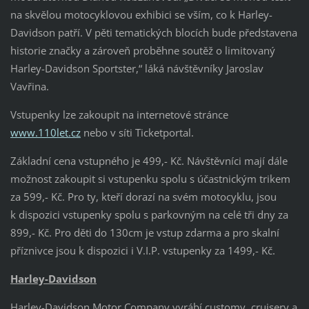
na skvělou motocyklovou exhibici se vším, co k Harley-
Davidson patří. V pěti tematických blocích bude představena
historie značky a zároveň proběhne soutěž o limitovaný
Harley-Davidson Sportster,“ láká návštěvníky Jaroslav
Vavřina.
Vstupenky lze zakoupit na internetové stránce
www.110let.cz
nebo v síti Ticketportal.
Základní cena vstupného je 499,- Kč. Návštěvníci mají dále
možnost zakoupit si vstupenku spolu s účastnickým trikem
za 599,- Kč. Pro ty, kteří dorazí na svém motocyklu, jsou
k dispozici vstupenky spolu s parkovným na celé tři dny za
899,- Kč. Pro děti do 130cm je vstup zdarma a pro skalní
příznivce jsou k dispozici i V.I.P. vstupenky za 1499,- Kč.
Harley-Davidson
Harley-Davidson Motor Company vyrábí customy, cruisery a