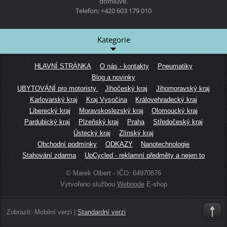
domluvě.
Telefon: +420 603 179 010
Kategorie
HLAVNÍ STRÁNKA
O nás - kontakty
Pneumatiky
Blog a novinky
UBYTOVÁNÍ pro motoristy
Jihočeský kraj
Jihomoravský kraj
Karlovarský kraj
Kraj Vysočina
Královehradecký kraj
Liberecký kraj
Moravskoslezský kraj
Olomoucký kraj
Pardubický kraj
Plzeňský kraj
Praha
Středočeský kraj
Ústecký kraj
Zlínský kraj
Obchodní podmínky
ODKAZY
Nanotechnologie
Stahování zdarma
UpCycled - reklamní předměty a nejen to
© Marek Olbert - IČO: 64970876
Vytvořeno službou
Webnode
E-shop
Zobrazit:
Mobilní verzi
|
Standardní verzi