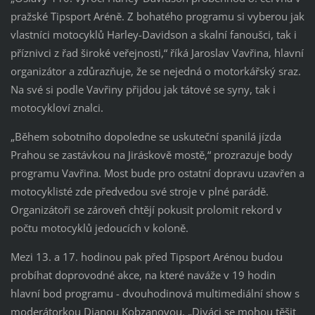
pražské Tipsport Aréně. Z bohatého programu si vyberou jak
vlastníci motocyklů Harley-Davidson a skalní fanoušci, tak i
příznivci z řad široké veřejnosti,“ říká Jaroslav Vavřina, hlavní
organizátor a zdůrazňuje, že se nejedná o motorkářský sraz.
Na své si podle Vavřiny přijdou jak tátové se syny, tak i
motocykloví znalci.
„Během sobotního dopoledne se uskuteční spanilá jízda
Prahou se zastávkou na Jiráskově mostě,“ prozrazuje body
programu Vavřina. Most bude pro ostatní dopravu uzavřen a
motocyklisté zde předvedou své stroje v plné parádě.
Organizátoři se zároveň chtějí pokusit prolomit rekord v
počtu motocyklů jedoucích v koloně.
Mezi 13. a 17. hodinou pak před Tipsport Arénou budou
probíhat doprovodné akce, na které naváže v 19 hodin
hlavní bod programu - dvouhodinová multimediální show s
moderátorkou Dianou Kobzanovou. „Diváci se mohou těšit