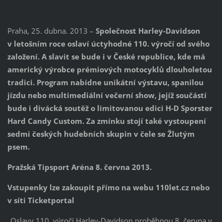
Praha, 25. dubna. 2013 –
Společnost Harley-Davidson
v letošním roce oslaví úctyhodné 110. výročí od svého
založení. A slavit se bude i v České republice, kde má
americký výrobce prémiových motocyklů dlouholetou
tradici. Program nabídne unikátní výstavu, spanilou
jízdu nebo multimediální večerní show, jejíž součástí
bude i divácká soutěž o limitovanou edici H-D Sporster
Hard Candy Custom. Za zmínku stojí také vystoupení
sedmi českých hudebních skupin v čele se Žlutým
psem.
Pražská Tipsport Aréna 8. června 2013.
Vstupenky lze zakoupit přímo na webu 110let.cz nebo
v síti Ticketportal
„Oslavy 110. výročí Harley-Davidson proběhnou 8. června v