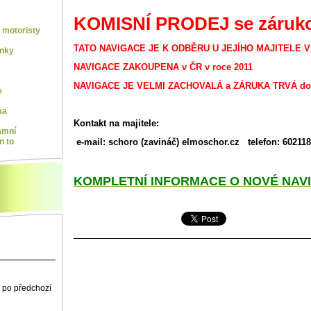
KOMISNÍ PRODEJ se záruk
motoristy
TATO NAVIGACE JE K ODBĚRU U JEJÍHO MAJITELE 
ínky
NAVIGACE ZAKOUPENA v ČR v roce 2011
NAVIGACE JE VELMI ZACHOVALÁ a ZÁRUKA TRVÁ do
e
ma
Kontakt na majitele:
amní
e-mail: schoro (zavináč) elmoschor.cz telefon: 60211
n to
KOMPLETNÍ INFORMACE O NOVÉ NAVI
 po předchozí