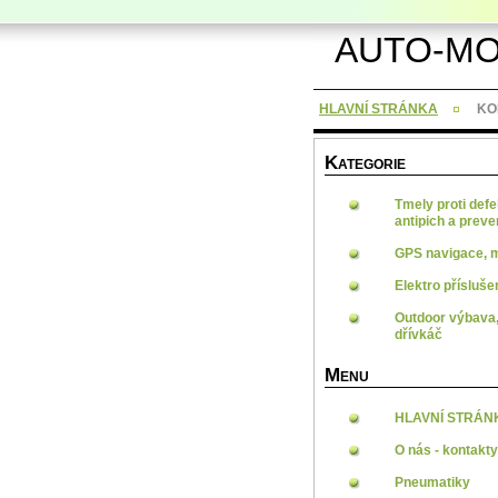
AUTO-MO
HLAVNÍ STRÁNKA
KOM
K
ATEGORIE
Tmely proti defe
antipich a prev
GPS navigace, 
Elektro přísluše
Outdoor výbava,
dřívkáč
M
ENU
HLAVNÍ STRÁN
O nás - kontakty
Pneumatiky