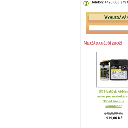
Telefon: +420 603 179
V
YHLEDÁVÁN
N
EJŽÁDANĚJŠÍ ZBOŽÍ
SOS balíček AirMa
nejen pro motorkáře
300ml tmelu +
kompresor
1 019,00 Kč
919,00 Kč