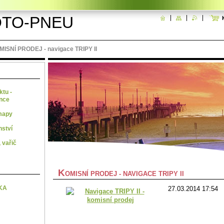
TO-PNEU
ISNÍ PRODEJ - navigace TRIPY II
ktu -
ence
mapy
nství
 vařič
K
OMISNÍ PRODEJ - NAVIGACE TRIPY II
KA
27.03.2014 17:54