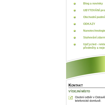
Blog a novinky
UBYTOVÁNÍ pro 
Obchodní podm
ODKAZY
Nanotechnologi
Stahování zdar
UpCycled - rekl
předměty a neje
K
ONTAKT
VÝDEJNÍ MÍSTO
Osobní odběr v Ostravě
telefonické domluvě.