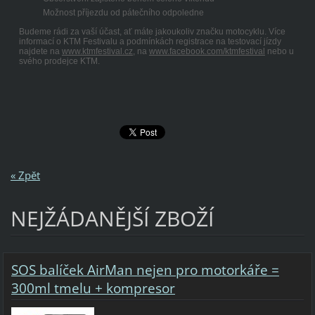
Možnost příjezdu od pátečního odpoledne
Budeme rádi za vaší účast, ať máte jakoukoliv značku motocyklu. Více
informací o KTM Festivalu a podmínkách registrace na testovací jízdy
najdete na
www.ktmfestival.cz
, na
www.facebook.com/ktmfestival
nebo u
svého prodejce KTM.
« Zpět
NEJŽÁDANĚJŠÍ ZBOŽÍ
SOS balíček AirMan nejen pro motorkáře =
300ml tmelu + kompresor