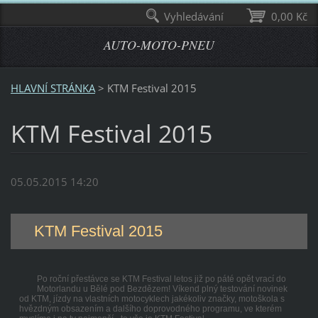
Vyhledávání
0,00 Kč
AUTO-MOTO-PNEU
HLAVNÍ STRÁNKA
>
KTM Festival 2015
KTM Festival 2015
05.05.2015 14:20
KTM Festival 2015
Po roční přestávce se KTM Festival letos již po páté opět vrací do
Motorlandu u Bělé pod Bezdězem! Víkend plný testování novinek
od KTM, jízdy na vlastních motocyklech jakékoliv značky, motoškola s
hvězdným obsazením a dalšího doprovodného programu, ve kterém