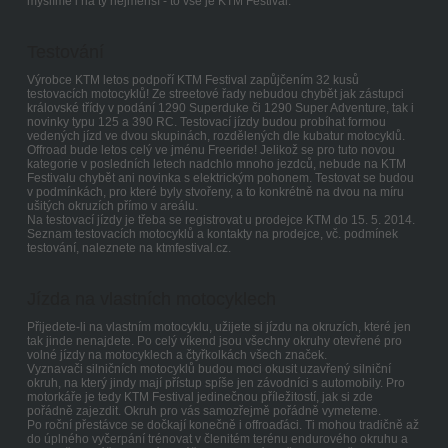
myslíme i na ty nejmenší - to vše je KTM Festival.
Testování
Výrobce KTM letos podpoří KTM Festival zapůjčením 32 kusů
testovacích motocyklů! Ze streetové řady nebudou chybět jak zástupci
královské třídy v podání 1290 Superduke či 1290 Super Adventure, tak i
novinky typu 125 a 390 RC. Testovací jízdy budou probíhat formou
vedených jízd ve dvou skupinách, rozdělených dle kubatur motocyklů.
Offroad bude letos celý ve jménu Freeride! Jelikož se pro tuto novou
kategorie v posledních letech nadchlo mnoho jezdců, nebude na KTM
Festivalu chybět ani novinka s elektrickým pohonem. Testovat se budou
v podmínkách, pro které byly stvořeny, a to konkrétně na dvou na míru
ušitých okruzích přímo v areálu.
Na testovací jízdy je třeba se registrovat u prodejce KTM do 15. 5. 2014.
Seznam testovacích motocyklů a kontakty na prodejce, vč. podmínek
testování, naleznete na ktmfestival.cz.
Jízda na vlastních motocyklech
Přijedete-li na vlastním motocyklu, užijete si jízdu na okruzích, které jen
tak jinde nenajdete. Po celý víkend jsou všechny okruhy otevřené pro
volné jízdy na motocyklech a čtyřkolkách všech značek.
Vyznavači silničních motocyklů budou moci okusit uzavřený silniční
okruh, na který jindy mají přístup spíše jen závodníci s automobily. Pro
motorkáře je tedy KTM Festival jedinečnou příležitostí, jak si zde
pořádně zajezdit. Okruh pro vás samozřejmě pořádně vymeteme.
Po roční přestávce se dočkají konečně i offroaďáci. Ti mohou tradičně až
do úplného vyčerpání trénovat v členitém terénu endurového okruhu a