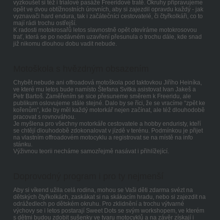
vyzkoušet si též i trialové pasáže Freeridové tratě. Okruhy připravujeme
opět ve dvou obtížnostních úrovních, aby si zajezdil opravdu každý - jak
vyznavači hard endura, tak i začátečníci cestovatelé, či čtyřkolkáři, co to
mají rádi trochu ostřejší.
K radosti motokrosařů letos slavnostně opět otevíráme motokrosovou
trať, která se po nedávném uzavření přesunula o trochu dále, kde snad
již nikomu dlouhou dobu vadit nebude.
Motoškola s hvězdným obsazením
Chybět nebude ani offroadová motoškola pod taktovkou Jiřího Heiníka,
ve které mu letos bude namísto Štefana Svitka asistovat Ivan Jakeš a
Petr Bartoš. Zaměřením se sice přesuneme směrem k Freeridu, ale
publikum oslovujeme stále stejné. Dalo by se říci, že se vracíme “zpět ke
kořenům”, kde by měl každý motorkář nejen začínat, ale též dlouhodobě
pracovat s rovnováhou.
Je myšlena pro všechny motorkáře cestovatele a hobby enduristy, kteří
se chtějí dlouhodobě zdokonalovat v jízdě v terénu. Podmínkou je přijet
na vlastním offroadovém motocyklu a registrovat se na místě na info
stánku.
Výživnou teorii necháme samozřejmě nasávat i přihlížející.
Doprovodný program i pro ty nejmenší
Aby si víkend užila celá rodina, mohou se Vaši děti zdarma svézt na
dětských čtyřkolkách, zaskákat si na skákacím hradu, nebo si zajezdit na
odrážedlech po dětském okruhu. Pro zklidnění a trochu výtvarné
výchovy se i letos postarají Sweet Dots se svým workshopem, ve kterém
s dětmi budou zdobit sušenky ve tvaru motocyklů a na závěr získají i