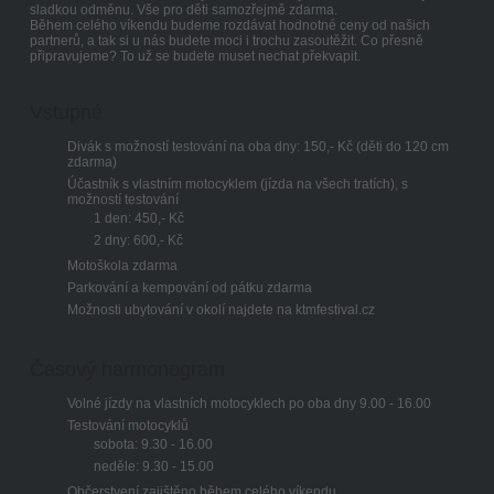
sladkou odměnu. Vše pro děti samozřejmě zdarma.
Během celého víkendu budeme rozdávat hodnotné ceny od našich
partnerů, a tak si u nás budete moci i trochu zasoutěžit. Co přesně
připravujeme? To už se budete muset nechat překvapit.
Vstupné
Divák s možností testování na oba dny: 150,- Kč (děti do 120 cm
zdarma)
Účastník s vlastním motocyklem (jízda na všech tratích), s
možností testování
1 den: 450,- Kč
2 dny: 600,- Kč
Motoškola zdarma
Parkování a kempování od pátku zdarma
Možnosti ubytování v okolí najdete na ktmfestival.cz
Časový harmonogram
Volné jízdy na vlastních motocyklech po oba dny 9.00 - 16.00
Testování motocyklů
sobota: 9.30 - 16.00
neděle: 9.30 - 15.00
Občerstvení zajištěno během celého víkendu