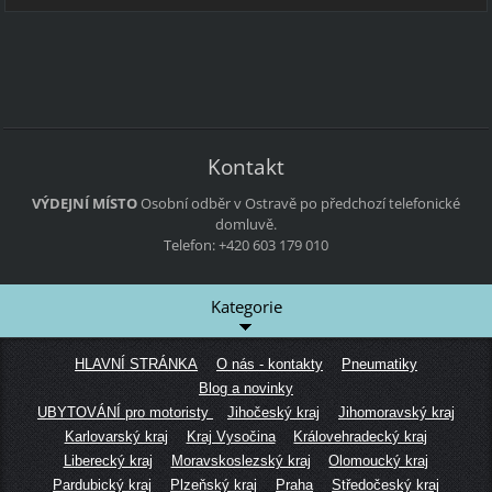
Kontakt
VÝDEJNÍ MÍSTO
Osobní odběr v Ostravě po předchozí telefonické
domluvě.
Telefon: +420 603 179 010
Kategorie
HLAVNÍ STRÁNKA
O nás - kontakty
Pneumatiky
Blog a novinky
UBYTOVÁNÍ pro motoristy
Jihočeský kraj
Jihomoravský kraj
Karlovarský kraj
Kraj Vysočina
Královehradecký kraj
Liberecký kraj
Moravskoslezský kraj
Olomoucký kraj
Pardubický kraj
Plzeňský kraj
Praha
Středočeský kraj