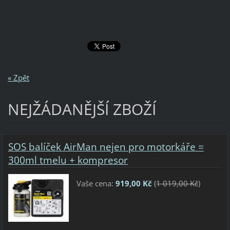
« Zpět
NEJŽÁDANĚJŠÍ ZBOŽÍ
SOS balíček AirMan nejen pro motorkáře =
300ml tmelu + kompresor
Vaše cena:
919,00 Kč
(
1 019,00 Kč
)