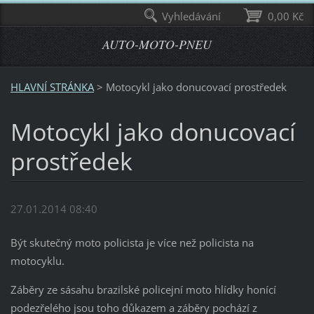
Vyhledávání
0,00 Kč
AUTO-MOTO-PNEU
HLAVNÍ STRÁNKA
>
Motocykl jako donucovací prostředek
Motocykl jako donucovací
prostředek
27.01.2014 08:40
Být skutečný moto policista je více než policista na
motocyklu.
Záběry ze sásahu brazilské policejní moto hlídky honící
podezřelého jsou toho důkazem a záběry pochází z