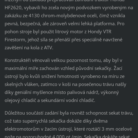
HF2620, vybavili ho zcela novým podvozkem vyrobeným na
zakázku ze 4130 chrom-molybdenové oceli, čímž vznikla
pevná, bezpečná, ale zároveň velmi lehká platforma. Pro
pohon stroje byl použit litrový motor z Hondy VTR
Firestorm, jehož síla se přenáší přes speciálně navržené
zavěšení na kola z ATV.
Konstruktéři věnovali velkou pozornost tomu, aby byl v
maximální míře zachován vzhled původní sekačky. Žací
ústrojí bylo kvůli snížení hmotnosti vyrobeno na míru ze
skelných vláken, zatímco v koši na posečenou trávu našly
díky geniální myšlence místo palivová nádrž, výkonný
olejový chladič a sekundární vodní chladič.
Důležitou součástí zadání byla rovněž schopnost sekat trávu,
což tato superrychlá sekačka dokáže díky dvěma
elektromotorům v žacím ústrojí, které roztáčí 3 mm ocelové
nože na pozoruhodné 4 000 ot./min. Sekačka dokáže sekat