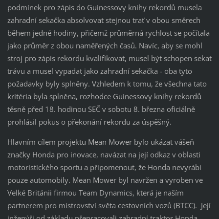
podmínek pro zápis do Guinessovy knihy rekordů musela
zahradní sekačka absolvovat stejnou trať v obou směrech
během jedné hodiny, přičemž průměrná rychlost se počítala
jako průměr z obou naměřených časů. Navíc, aby se mohl
stroj pro zápis rekordu kvalifikovat, musel být schopen sekat
trávu a musel vypadat jako zahradní sekačka - oba tyto
požadavky byly splněny. Vzhledem k tomu, že všechna tato
kritéria byla splněna, rozhodce Guinessovy knihy rekordů
těsně před 18. hodinou SEČ v sobotu 8. března oficiálně
prohlásil pokus o překonání rekordu za úspěšný.
Hlavním cílem projektu Mean Mower bylo ukázat vášeň
značky Honda pro inovace, navázat na její odkaz v oblasti
motoristického sportu a připomenout, že Honda nevyrábí
pouze automobily. Mean Mower byl navržen a vyroben ve
Velké Británii firmou Team Dynamics, která je naším
partnerem pro mistrovství světa cestovních vozů (BTCC). Její
inženýři od základu přepracovali zahradní traktor Honda