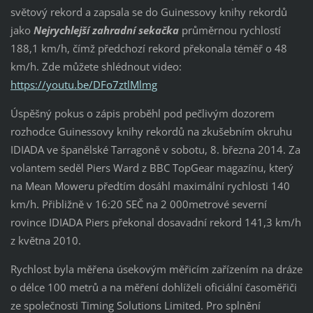
světový rekord a zapsala se do Guinessovy knihy rekordů
jako
Nejrychlejší zahradní sekačka
průměrnou rychlostí
188,1 km/h, čímž předchozí rekord překonala téměř o 48
km/h. Zde můžete shlédnout video:
https://youtu.be/DFo7ztlMlmg
Úspěšný pokus o zápis proběhl pod pečlivým dozorem
rozhodce Guinessovy knihy rekordů na zkušebním okruhu
IDIADA ve španělské Tarragoně v sobotu, 8. března 2014. Za
volantem seděl Piers Ward z BBC TopGear magazínu, který
na Mean Moweru předtím dosáhl maximální rychlosti 140
km/h. Přibližně v 16:20 SEČ na 2 000metrové severní
rovince IDIADA Piers překonal dosavadní rekord 141,3 km/h
z května 2010.
Rychlost byla měřena úsekovým měřicím zařízením na dráze
o délce 100 metrů a na měření dohlíželi oficiální časoměřiči
ze společnosti Timing Solutions Limited. Pro splnění