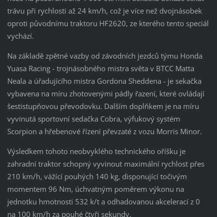
trávu při rychlosti až 24 km/h, což je více než dvojnásobek
oproti původnímu traktoru HF2620, ze kterého tento speciál
vychází.
Na základě zpětné vazby od závodních jezdců týmu Honda
Yuasa Racing - trojnásobného mistra světa v BTCC Matta
Neala a úřadujícího mistra Gordona Sheddena - je sekačka
vybavena na míru zhotovenými pádly řazení, které ovládají
šestistupňovou převodovku. Dalším doplňkem je na míru
vyvinutá sportovní sedačka Cobra, výfukový systém
Scorpion a hřebenové řízení převzaté z vozu Morris Minor.
Výsledkem tohoto neobvyklého technického oříšku je
zahradní traktor schopný vyvinout maximální rychlost přes
210 km/h, vážící pouhých 140 kg, disponující točivým
momentem 96 Nm, úchvatným poměrem výkonu na
jednotku hmotnosti 532 k/t a odhadovanou akcelerací z 0
na 100 km/h za pouhé čtyři sekundy.