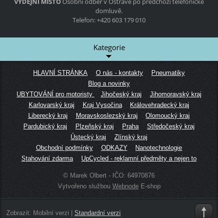
VÝDEJNÍ MÍSTO
Osobní odběr v Ostravě po předchozí telefonické
domluvě.
Telefon: +420 603 179 010
Kategorie
HLAVNÍ STRÁNKA
O nás - kontakty
Pneumatiky
Blog a novinky
UBYTOVÁNÍ pro motoristy
Jihočeský kraj
Jihomoravský kraj
Karlovarský kraj
Kraj Vysočina
Královehradecký kraj
Liberecký kraj
Moravskoslezský kraj
Olomoucký kraj
Pardubický kraj
Plzeňský kraj
Praha
Středočeský kraj
Ústecký kraj
Zlínský kraj
Obchodní podmínky
ODKAZY
Nanotechnologie
Stahování zdarma
UpCycled - reklamní předměty a nejen to
© Marek Olbert - IČO: 64970876
Vytvořeno službou
Webnode
E-shop
Zobrazit:
Mobilní verzi
|
Standardní verzi