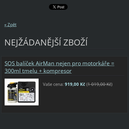
« Zpět
NEJŽÁDANĚJŠÍ ZBOŽÍ
SOS balíček AirMan nejen pro motorkáře =
300ml tmelu + kompresor
Vaše cena:
919,00 Kč
(
1 019,00 Kč
)