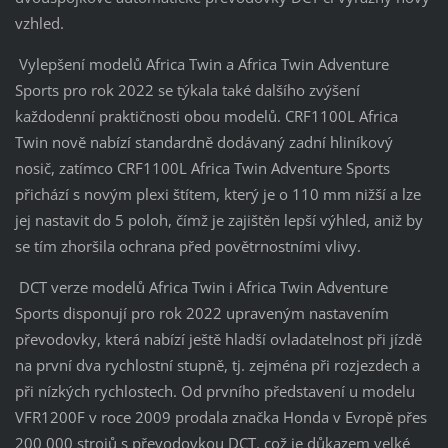
vzhled.
Vylepšení modelů Africa Twin a Africa Twin Adventure
Sports pro rok 2022 se týkala také dalšího zvýšení
každodenní praktičnosti obou modelů. CRF1100L Africa
Twin nově nabízí standardně dodávaný zadní hliníkový
nosič, zatímco CRF1100L Africa Twin Adventure Sports
přichází s novým plexi štítem, který je o 110 mm nižší a lze
jej nastavit do 5 poloh, čímž je zajištěn lepší výhled, aniž by
se tím zhoršila ochrana před povětrnostními vlivy.
DCT verze modelů Africa Twin i Africa Twin Adventure
Sports disponují pro rok 2022 upraveným nastavením
převodovky, která nabízí ještě hladší ovladatelnost při jízdě
na první dva rychlostní stupně, tj. zejména při rozjezdech a
při nízkých rychlostech. Od prvního představení u modelu
VFR1200F v roce 2009 prodala značka Honda v Evropě přes
200 000 strojů s převodovkou DCT, což je důkazem velké