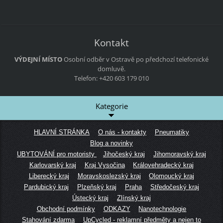
Kontakt
VÝDEJNÍ MÍSTO
Osobní odběr v Ostravě po předchozí telefonické
domluvě.
Telefon: +420 603 179 010
Kategorie
HLAVNÍ STRÁNKA
O nás - kontakty
Pneumatiky
Blog a novinky
UBYTOVÁNÍ pro motoristy
Jihočeský kraj
Jihomoravský kraj
Karlovarský kraj
Kraj Vysočina
Královehradecký kraj
Liberecký kraj
Moravskoslezský kraj
Olomoucký kraj
Pardubický kraj
Plzeňský kraj
Praha
Středočeský kraj
Ústecký kraj
Zlínský kraj
Obchodní podmínky
ODKAZY
Nanotechnologie
Stahování zdarma
UpCycled - reklamní předměty a nejen to