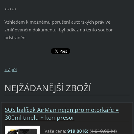
*****
Vzhledem k možnému porušení autorských práv ve
zmiňovaném dokumentu, byl odkaz na tento soubor
odstraněn.
« Zpět
NEJŽÁDANĚJŠÍ ZBOŽÍ
SOS balíček AirMan nejen pro motorkáře =
300ml tmelu + kompresor
Vaše cena:
919,00 Kč
(
1 019,00 Kč
)