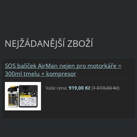
NEJŽÁDANĚJŠÍ ZBOŽÍ
SOS balíček AirMan nejen pro motorkáře =
300ml tmelu + kompresor
Vaše cena:
919,00 Kč
(
1 019,00 Kč
)