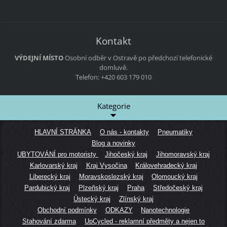
Kontakt
VÝDEJNÍ MÍSTO
Osobní odběr v Ostravě po předchozí telefonické
domluvě.
Telefon: +420 603 179 010
Kategorie
HLAVNÍ STRÁNKA
O nás - kontakty
Pneumatiky
Blog a novinky
UBYTOVÁNÍ pro motoristy
Jihočeský kraj
Jihomoravský kraj
Karlovarský kraj
Kraj Vysočina
Královehradecký kraj
Liberecký kraj
Moravskoslezský kraj
Olomoucký kraj
Pardubický kraj
Plzeňský kraj
Praha
Středočeský kraj
Ústecký kraj
Zlínský kraj
Obchodní podmínky
ODKAZY
Nanotechnologie
Stahování zdarma
UpCycled - reklamní předměty a nejen to