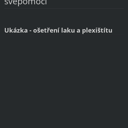
svépomocí
Ukázka - ošetření laku a plexištítu