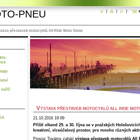
TO-PNEU
tava přestaveb motocyklů All Ride Moto Show
ktu -
ence
mapy
nství
 vařič
V
ÝSTAVA PŘESTAVEB MOTOCYKLŮ ALL RIDE MO
KA
21.10.2016 18:09
Příští víkend 29. a 30. října se v pražských Holešovicíc
kreativní, víceúčelový prostor, pro mnoho různých akti
Provoz Továrny zahájí
výstava přestaveb motocyklů All