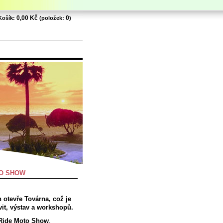
0,00 Kč
0
Košík:
(položek:
)
TO SHOW
h otevře Továrna, což je
vit, výstav a workshopů.
 Ride Moto Show
.