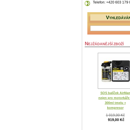
Telefon: +420 603 179
V
YHLEDÁVÁN
N
EJŽÁDANĚJŠÍ ZBOŽÍ
SOS balíček AirMa
nejen pro motorkáře
300ml tmelu +
kompresor
1 019,00 Kč
919,00 Kč