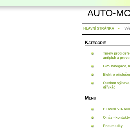
AUTO-MO
HLAVNÍ STRÁNKA
Výs
K
ATEGORIE
Tmely proti defe
antipich a prev
GPS navigace, 
Elektro přísluše
Outdoor výbava,
dřívkáč
M
ENU
HLAVNÍ STRÁN
O nás - kontakty
Pneumatiky