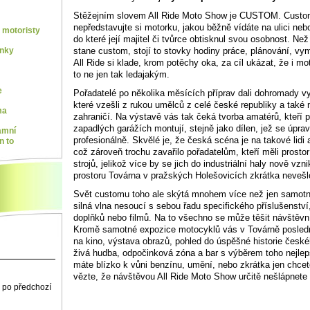
Stěžejním slovem All Ride Moto Show je CUSTOM. Custom
nepředstavujte si motorku, jakou běžně vídáte na ulici neb
motoristy
do které její majitel či tvůrce obtisknul svou osobnost. Ne
stane custom, stojí to stovky hodiny práce, plánování, vy
ínky
All Ride si klade, krom potěchy oka, za cíl ukázat, že i 
to ne jen tak ledajakým.
e
Pořadatelé po několika měsících příprav dali dohromady vyj
které vzešli z rukou umělců z celé české republiky a také
ma
zahraničí. Na výstavě vás tak čeká tvorba amatérů, kteří
zapadlých garážích montují, stejně jako dílen, jež se úpr
amní
profesionálně. Skvělé je, že česká scéna je na takové lidi
n to
což zároveň trochu zavařilo pořadatelům, kteří měli prosto
strojů, jelikož více by se jich do industriální haly nově vz
prostoru Továrna v pražských Holešovicích zkrátka neveš
Svět customu toho ale skýtá mnohem více než jen samotné
silná vlna nesoucí s sebou řadu specifického příslušenstv
doplňků nebo filmů. Na to všechno se může těšit návštěvn
Kromě samotné expozice motocyklů vás v Továrně posledn
na kino, výstava obrazů, pohled do úspěšné historie české
živá hudba, odpočinková zóna a bar s výběrem toho nejle
máte blízko k vůni benzínu, umění, nebo zkrátka jen chcete
vězte, že návštěvou All Ride Moto Show určitě nešlápnete 
 po předchozí