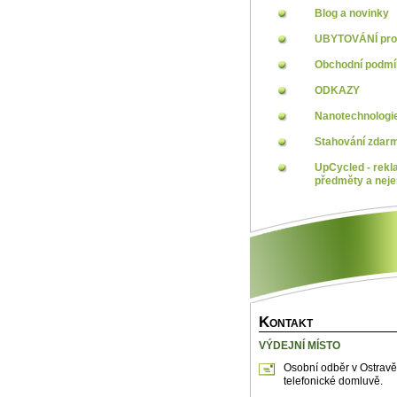
Blog a novinky
UBYTOVÁNÍ pro 
Obchodní podm
ODKAZY
Nanotechnologi
Stahování zdar
UpCycled - rekl
předměty a neje
K
ONTAKT
VÝDEJNÍ MÍSTO
Osobní odběr v Ostravě
telefonické domluvě.