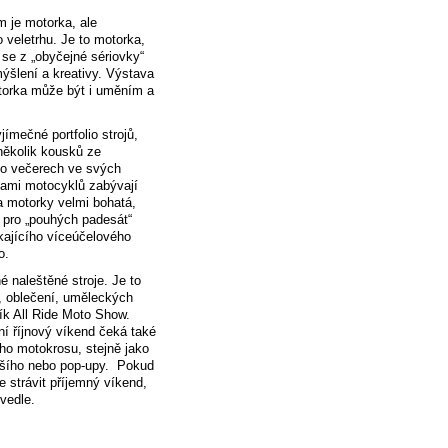
 je motorka, ale
o veletrhu. Je to motorka,
ž se z „obyčejné sériovky“
mýšlení a kreativy. Výstava
motorka může být i uměním a
ímečné portfolio strojů,
 několik kousků ze
 po večerech ve svých
avami motocyklů zabývají
 a motorky velmi bohatá,
r pro „pouhých padesát“
nikajícího víceúčelového
lo.
 naleštěné stroje. Je to
í, oblečení, uměleckých
ík All Ride Moto Show.
í říjnový víkend čeká také
ho motokrosu, stejně jako
pšího nebo pop-upy. Pokud
 strávit příjemný víkend,
vedle.