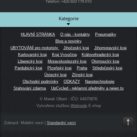
Telefon: +420 603 179 010
Kategorie
HLAVNÍ STRÁNKA
O nás - kontakty
Pneumatiky
Blog a novinky
UBYTOVÁNÍ pro motoristy
Jihočeský kraj
Jihomoravský kraj
Karlovarský kraj
Kraj Vysočina
Královehradecký kraj
Liberecký kraj
Moravskoslezský kraj
Olomoucký kraj
Pardubický kraj
Plzeňský kraj
Praha
Středočeský kraj
Ústecký kraj
Zlínský kraj
Obchodní podmínky
ODKAZY
Nanotechnologie
Stahování zdarma
UpCycled - reklamní předměty a nejen to
© Marek Olbert - IČO: 64970876
Vytvořeno službou
Webnode
E-shop
Zobrazit:
Mobilní verzi
|
Standardní verzi