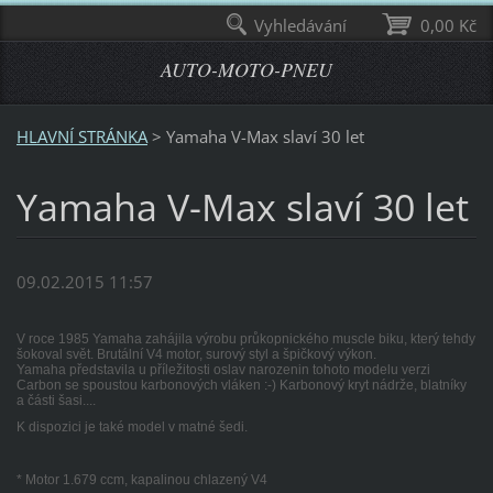
Vyhledávání
0,00 Kč
AUTO-MOTO-PNEU
HLAVNÍ STRÁNKA
>
Yamaha V-Max slaví 30 let
Yamaha V-Max slaví 30 let
09.02.2015 11:57
V roce 1985 Yamaha zahájila výrobu průkopnického muscle biku, který tehdy
šokoval svět. Brutální V4 motor, surový styl a špičkový výkon.
Yamaha představila u příležitosti oslav narozenin tohoto modelu verzi
Carbon se spoustou karbonových vláken :-) Karbonový kryt nádrže, blatníky
a části šasi....
K dispozici je také model v matné šedi.
* Motor 1.679 ccm, kapalinou chlazený V4