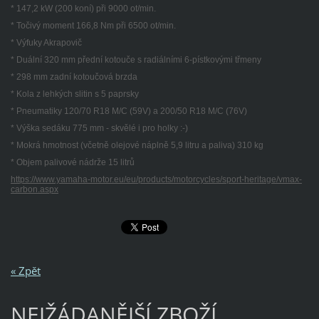
* 147,2 kW (200 koní) při 9000 ot/min.
* Točivý moment 166,8 Nm při 6500 ot/min.
* Výfuky Akrapovič
* Duální 320 mm přední kotouče s radiálními 6-pístkovými třmeny
* 298 mm zadní kotoučová brzda
* Kola z lehkých slitin s 5 paprsky
* Pneumatiky 120/70 R18 M/C (59V) a 200/50 R18 M/C (76V)
* Výška sedáku 775 mm - skvělé i pro holky :-)
* Mokrá hmotnost (včetně olejové náplně 5,9 litru a paliva) 310 kg
* Objem palivové nádrže 15 litrů
https://www.yamaha-motor.eu/eu/products/motorcycles/sport-heritage/vmax-
carbon.aspx
« Zpět
NEJŽÁDANĚJŠÍ ZBOŽÍ