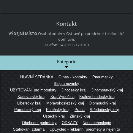
Kontakt
VÝDEJNÍ MÍSTO
Osobní odběr v Ostravě po předchozí telefonické
domluvě.
Telefon: +420 603 179 010
Kategorie
HLAVNÍ STRÁNKA
O nás - kontakty
Pneumatiky
Blog a novinky
UBYTOVÁNÍ pro motoristy
Jihočeský kraj
Jihomoravský kraj
Karlovarský kraj
Kraj Vysočina
Královehradecký kraj
Liberecký kraj
Moravskoslezský kraj
Olomoucký kraj
Pardubický kraj
Plzeňský kraj
Praha
Středočeský kraj
Ústecký kraj
Zlínský kraj
Obchodní podmínky
ODKAZY
Nanotechnologie
Stahování zdarma
UpCycled - reklamní předměty a nejen to