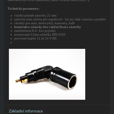
Technické parametry:
vnitřní průměr zásuvky 21 mm
zásuvka není určena pro zapalovač - lze jej však vsunout a podržet
vhodný pro auta, motocykly, karavany, lodě
konstrukce zásuvky bez vnitřní fixace zástrčky
zatížitelnost 8 A - bez pojistky
normovaná 12mm zástrčka DIN 4165
provozní napětí 12 až 24 V/DC
Základní informace