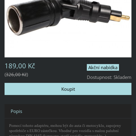
189,00 Kč
Akční nabídka
326,00 Kč
Dostupnost:
Skladem
Popis
Pomocí tohoto adaptéru, mohou být do auta či motocyklu, zapojeny
spotřebiče s EURO zástrčkou. Vhodné pro vozidla s malou palubní
zásuvkou DIN 4165 (karavany, starší vozidla, motocykly...).