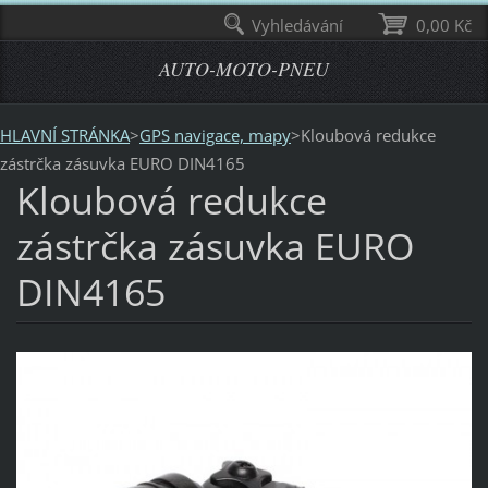
Vyhledávání
0,00 Kč
AUTO-MOTO-PNEU
HLAVNÍ STRÁNKA
>
GPS navigace, mapy
>
Kloubová redukce
zástrčka zásuvka EURO DIN4165
Kloubová redukce
zástrčka zásuvka EURO
DIN4165