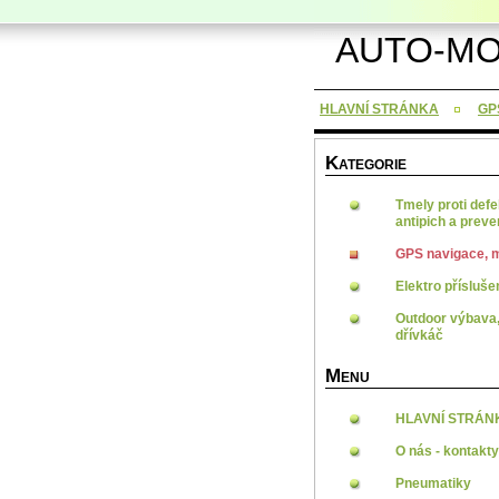
AUTO-MO
HLAVNÍ STRÁNKA
GP
K
ATEGORIE
Tmely proti defe
antipich a prev
GPS navigace, 
Elektro přísluše
Outdoor výbava,
dřívkáč
M
ENU
HLAVNÍ STRÁN
O nás - kontakty
Pneumatiky