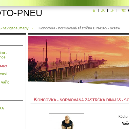
TO-PNEU
S navigace, mapy
Koncovka - normovaná zástrčka DIN4165 - screw
ktu -
ence
mapy
nství
 vařič
K
ONCOVKA - NORMOVANÁ ZÁSTRČKA DIN4165 - S
KA
Kód pr
Vaš