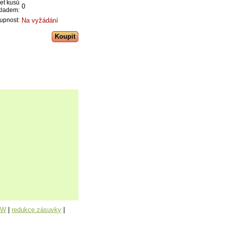
et kusů
0
kladem:
Na vyžádání
upnost:
MW
|
redukce zásuvky
|