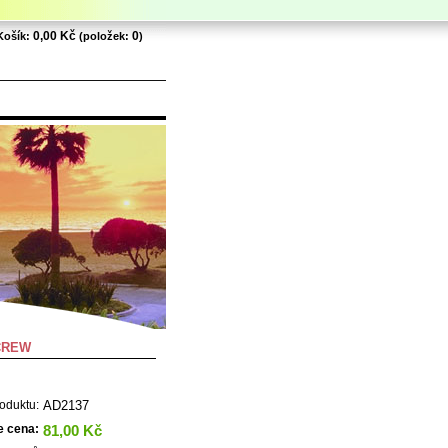
0,00 Kč
0
Košík:
(položek:
)
CREW
AD2137
oduktu:
81,00 Kč
e cena: