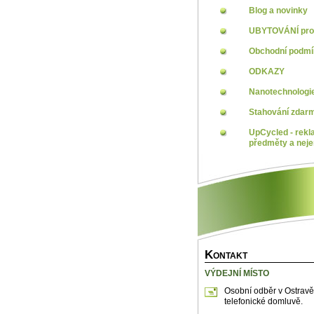
Blog a novinky
UBYTOVÁNÍ pro 
Obchodní podm
ODKAZY
Nanotechnologi
Stahování zdar
UpCycled - rekl
předměty a neje
K
ONTAKT
VÝDEJNÍ MÍSTO
Osobní odběr v Ostravě
telefonické domluvě.