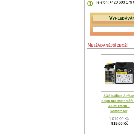
Telefon: +420 603 179
V
YHLEDÁVÁN
N
EJŽÁDANĚJŠÍ ZBOŽÍ
SOS balíček AirMa
nejen pro motorkáře
300ml tmelu +
kompresor
1 019,00 Kč
919,00 Kč