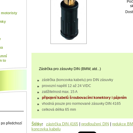
Poč
s
Dost
motoristy
ínky
e
ma
amní
n to
Zástrčka pro zásuvky DIN (BMW, atd...)
zástrčka (koncovka kabelu) pro DIN zásuvky
provozní napětí 12 až 24 V/DC
zatížitelnost max. 15 A
připojení kabelů šroubovacími konektory i pájením
vhodná pouze pro normované zásuvky DIN 4165
celková délka 65 mm
 po předchozí
Štítky
:
zástrčka DIN 4165
|
prodloužení DIN
|
redukce B
koncovka kabelu