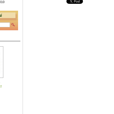
 010
Í
n
 =