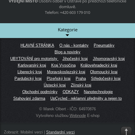
VÝDEJNÍ MÍSTO
Osobní odběr v Ostravě po předchozí telefonické
domluvě.
Telefon: +420 603 179 010
Kategorie
HLAVNÍ STRÁNKA
O nás - kontakty
Pneumatiky
Blog a novinky
UBYTOVÁNÍ pro motoristy
Jihočeský kraj
Jihomoravský kraj
Karlovarský kraj
Kraj Vysočina
Královehradecký kraj
Liberecký kraj
Moravskoslezský kraj
Olomoucký kraj
Pardubický kraj
Plzeňský kraj
Praha
Středočeský kraj
Ústecký kraj
Zlínský kraj
Obchodní podmínky
ODKAZY
Nanotechnologie
Stahování zdarma
UpCycled - reklamní předměty a nejen to
© Marek Olbert - IČO: 64970876
Vytvořeno službou
Webnode
E-shop
Zobrazit:
Mobilní verzi
|
Standardní verzi