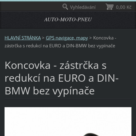
Vyhledávání
0,00 Kč
AUTO-MOTO-PNEU
HLAVNÍ STRÁNKA
>
GPS navigace, mapy
>
Koncovka -
zástrčka s redukcí na EURO a DIN-BMW bez vypínače
Koncovka - zástrčka s
redukcí na EURO a DIN-
BMW bez vypínače