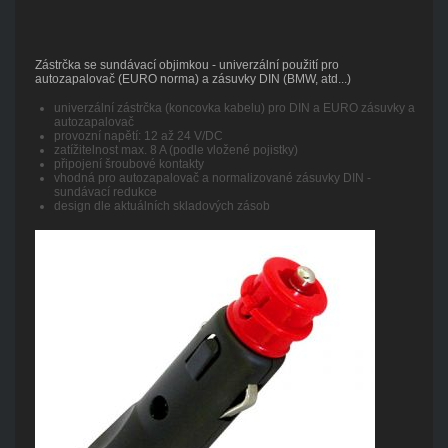
Zástrčka se sundávací objimkou - univerzální použití pro
autozapalovač (EURO norma) a zásuvky DIN (BMW, atd...)
univerzální zástrčka (koncovka kabelu) pro DIN a EURO zásuvky a
autozapalovač
provozní napětí: 12 až 24 V/DC
zatížitelnost max. 8 A (podle vložené pojistky)
připojení šroubové kontakty
vhodná pro autozapalovač a normalizované zásuvky DIN -
sundávací redukce
design dle aktuálních skladových zásob