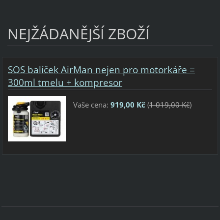
NEJŽÁDANĚJŠÍ ZBOŽÍ
SOS balíček AirMan nejen pro motorkáře =
300ml tmelu + kompresor
Vaše cena:
919,00 Kč
(
1 019,00 Kč
)