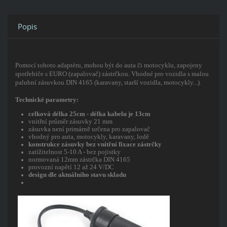
Popis
Pomocí tohoto adaptéru, mohou být do auta či motocyklu, zapojeny
spotřebiče s EURO (zapalovač) zástrčkou. Vhodné pro vozidla s malou
palubní zásuvkou DIN 4165 (karavany, starší vozidla, motocykly...).
Technické parametry:
celková délka 25cm - délka kabelu je 13cm
vnitřní průměr zásuvky 21 mm
zásuvka není primárně určena pro zapalovač
vhodný pro auta, motocykly, karavany, lodě
konstrukce zásuvky bez vnitřní fixace zástrčky
zatížitelnost 5-10 A - bez pojistky
normovaná 12mm zástrčka DIN 4165
provozní napětí 12 až 24 V/DC
design dle aktuálního stavu skladu