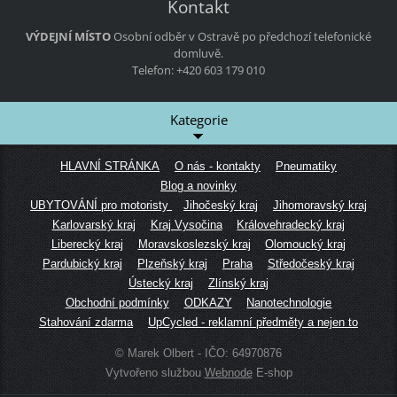
Kontakt
VÝDEJNÍ MÍSTO
Osobní odběr v Ostravě po předchozí telefonické
domluvě.
Telefon: +420 603 179 010
Kategorie
HLAVNÍ STRÁNKA
O nás - kontakty
Pneumatiky
Blog a novinky
UBYTOVÁNÍ pro motoristy
Jihočeský kraj
Jihomoravský kraj
Karlovarský kraj
Kraj Vysočina
Královehradecký kraj
Liberecký kraj
Moravskoslezský kraj
Olomoucký kraj
Pardubický kraj
Plzeňský kraj
Praha
Středočeský kraj
Ústecký kraj
Zlínský kraj
Obchodní podmínky
ODKAZY
Nanotechnologie
Stahování zdarma
UpCycled - reklamní předměty a nejen to
© Marek Olbert - IČO: 64970876
Vytvořeno službou
Webnode
E-shop