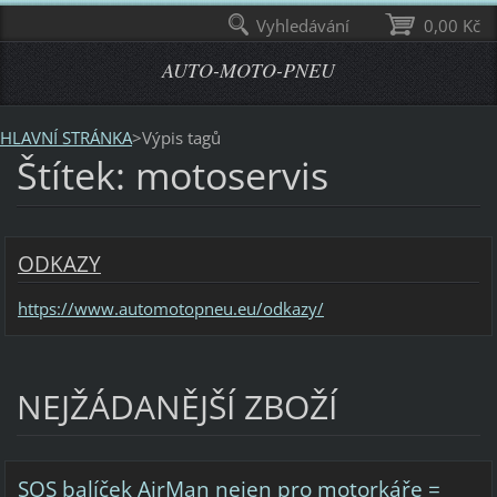
Vyhledávání
0,00 Kč
AUTO-MOTO-PNEU
HLAVNÍ STRÁNKA
>
Výpis tagů
Štítek: motoservis
ODKAZY
https://www.automotopneu.eu/odkazy/
NEJŽÁDANĚJŠÍ ZBOŽÍ
SOS balíček AirMan nejen pro motorkáře =