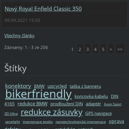
Nový Royal Enfield Classic 350
09.09.2021 15:55
Všechny články
Záznamy: 1 - 3 ze 206
1
2
3
4
5
>
>>
Štítky
konektory
upcycled
BMW
taška z banneru
bikerfriendly
koncovka kabelu
DIN
redukce BMW
4165
prodloužení DIN
adaptér
Avon Sport
redukce zásuvky
GPS navigace
3D Ultra
oprava
xenelight
impregnace textilu
nanotechnologická impregnace