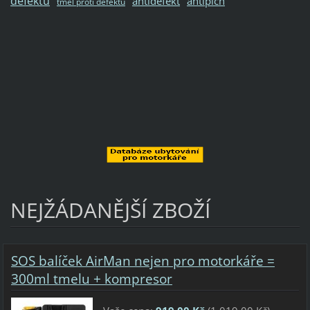
defektu
antidefekt
antipich
tmel proti defektu
NEJŽÁDANĚJŠÍ ZBOŽÍ
SOS balíček AirMan nejen pro motorkáře =
300ml tmelu + kompresor