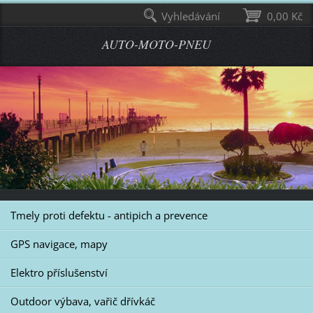
Vyhledávání
0,00 Kč
AUTO-MOTO-PNEU
Tmely proti defektu - antipich a prevence
GPS navigace, mapy
Elektro příslušenství
Outdoor výbava, vařič dřívkáč