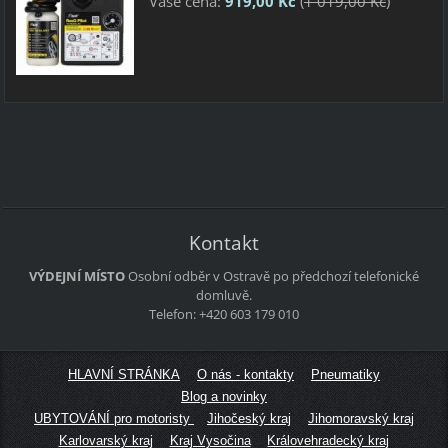
Vaše cena:
919,00 Kč
(
1 019,00 Kč
)
Kontakt
VÝDEJNÍ MÍSTO
Osobní odběr v Ostravě po předchozí telefonické
domluvě.
Telefon: +420 603 179 010
HLAVNÍ STRÁNKA
O nás - kontakty
Pneumatiky
Blog a novinky
UBYTOVÁNÍ pro motoristy
Jihočeský kraj
Jihomoravský kraj
Karlovarský kraj
Kraj Vysočina
Královehradecký kraj