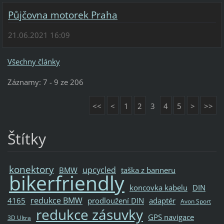
Půjčovna motorek Praha
21.06.2021 16:09
Všechny články
Záznamy: 7 - 9 ze 206
<<
<
1
2
3
4
5
>
>>
Štítky
konektory
upcycled
BMW
taška z banneru
bikerfriendly
koncovka kabelu
DIN
redukce BMW
4165
prodloužení DIN
adaptér
Avon Sport
redukce zásuvky
GPS navigace
3D Ultra