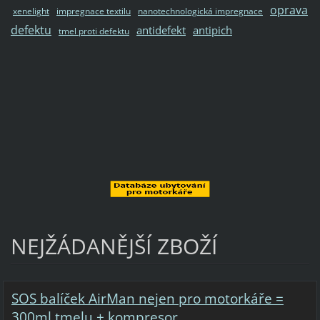
oprava
xenelight
impregnace textilu
nanotechnologická impregnace
defektu
antidefekt
antipich
tmel proti defektu
NEJŽÁDANĚJŠÍ ZBOŽÍ
SOS balíček AirMan nejen pro motorkáře =
300ml tmelu + kompresor