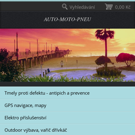
Vyhledávání
0,00 Kč
AUTO-MOTO-PNEU
Tmely proti defektu - antipich a prevence
GPS navigace, mapy
Elektro příslušenství
Outdoor výbava, vařič dřívkáč