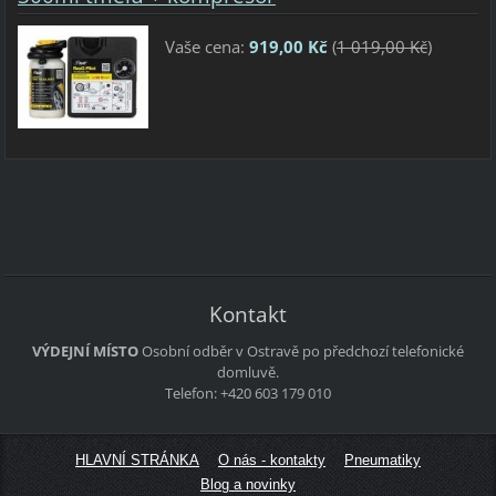
Vaše cena:
919,00 Kč
(
1 019,00 Kč
)
Kontakt
VÝDEJNÍ MÍSTO
Osobní odběr v Ostravě po předchozí telefonické
domluvě.
Telefon: +420 603 179 010
HLAVNÍ STRÁNKA
O nás - kontakty
Pneumatiky
Blog a novinky