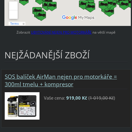
Zobrazit
UBYTOVÁNÍ NEJEN PRO MOTORKÁŘE
na větší mapě
NEJŽÁDANĚJŠÍ ZBOŽÍ
SOS balíček AirMan nejen pro motorkáře =
300ml tmelu + kompresor
Vaše cena:
919,00 Kč
(
1 019,00 Kč
)