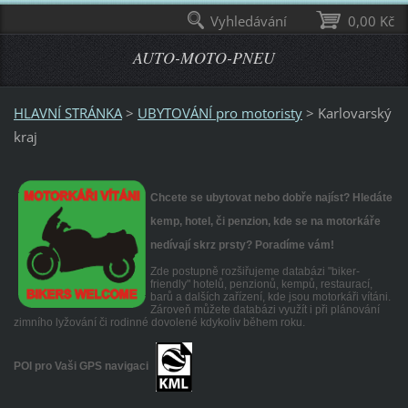
Vyhledávání
0,00 Kč
AUTO-MOTO-PNEU
HLAVNÍ STRÁNKA
>
UBYTOVÁNÍ pro motoristy
>
Karlovarský
kraj
Chcete se ubytovat nebo dobře najíst? Hledáte
kemp, hotel, či penzion, kde se na motorkáře
nedívají skrz prsty? Poradíme vám!
Zde postupně rozšiřujeme databázi "biker-
friendly" hotelů, penzionů, kempů, restaurací,
barů a dalších zařízení, kde jsou motorkáři vítáni.
Zároveň můžete databázi využít i při plánování
zimního lyžování či rodinné dovolené kdykoliv během roku.
POI pro Vaši GPS navigaci