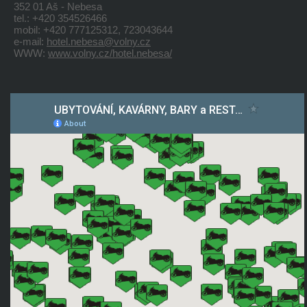
352 01 Aš - Nebesa
tel.: +420 354526466
mobil: +420 777125312, 723043644
e-mail:
hotel.nebesa@volny.cz
WWW:
www.volny.cz/hotel.nebesa/