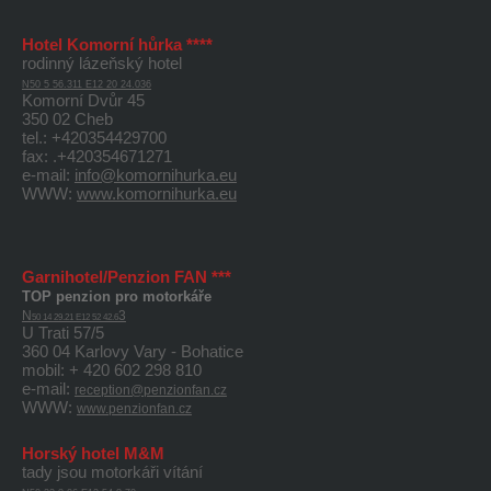
Hotel Komorní hůrka ****
rodinný lázeňský hotel
N50 5 56.311 E12 20 24.036
Komorní Dvůr 45
350 02 Cheb
tel.: +420354429700
fax: .+420354671271
e-mail:
info@komornihurka.eu
WWW:
www.komornihurka.eu
Garnihotel/Penzion FAN ***
TOP penzion pro motorkáře
N
3
50 14 29.21 E12 52 42.6
U Trati 57/5
360 04 Karlovy Vary - Bohatice
mobil: + 420 602 298 810
e-mail:
reception@penzionfan.cz
WWW:
www.penzionfan.cz
Horský hotel M&M
tady jsou motorkáři vítání