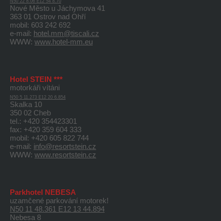
N50 22 8.06 E12 54 8.70
Nové Město u Jáchymova 41
363 01 Ostrov nad Ohří
mobil: 603 242 692
e-mail:
hotel.mm@tiscali.cz
WWW:
www.hotel-mm.eu
Hotel STEIN ***
motorkáři vítáni
N50 5 11.273 E12 20 6.854
Skalka 10
350 02 Cheb
tel.: +420 354423301
fax: +420 359 604 333
mobil: +420 605 822 744
e-mail:
info@resortstein.cz
WWW:
www.resortstein.cz
Parkhotel NEBESA
uzamčené parkování motorek!
N50 11 48.361 E12 13 44.894
Nebesa 8