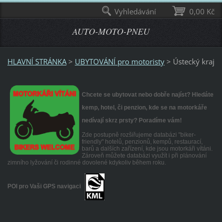
Vyhledávání
0,00 Kč
AUTO-MOTO-PNEU
HLAVNÍ STRÁNKA
>
UBYTOVÁNÍ pro motoristy
>
Ústecký kraj
Chcete se ubytovat nebo dobře najíst? Hledáte
kemp, hotel, či penzion, kde se na motorkáře
nedívají skrz prsty? Poradíme vám!
Zde postupně rozšiřujeme databázi "biker-
friendly" hotelů, penzionů, kempů, restaurací,
barů a dalších zařízení, kde jsou motorkáři vítáni.
Zároveň můžete databázi využít i při plánování
zimního lyžování či rodinné dovolené kdykoliv během roku.
POI pro Vaši GPS navigaci