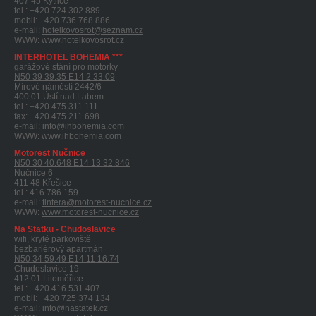
407 45 Kytlice
tel.: +420 724 302 889
mobil: +420 736 768 886
e-mail:
hotelkovosrot@seznam.cz
WWW:
www.hotelkovosrot.cz
INTERHOTEL BOHEMIA ***
garážové stání pro motorky
N50 39 39.35 E14 2 33.09
Mírové náměstí 2442/6
400 01 Ústí nad Labem
tel.: +420 475 311 111
fax: +420 475 211 698
e-mail:
info@ihbohemia.com
WWW:
www.ihbohemia.com
Motorest Nučnice
N50 30 40.648 E14 13 32.846
Nučnice 6
411 48 Křešice
tel.: 416 786 159
e-mail:
tintera@motorest-nucnice.cz
WWW:
www.motorest-nucnice.cz
Na Statku - Chudoslavice
wifi, kryté parkoviště
bezbariérový apartmán
N50 34 59.49 E14 11 16.74
Chudoslavice 19
412 01 Litoměřice
tel.: +420 416 531 407
mobil: +420 725 374 134
e-mail:
info@nastatek.cz