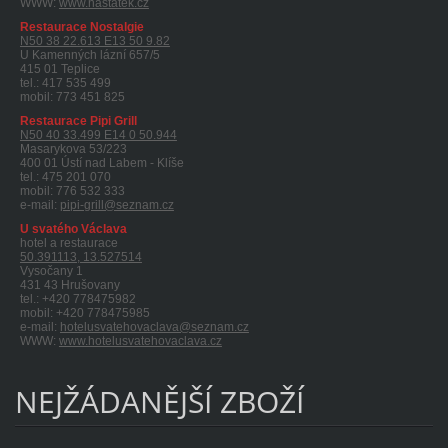
WWW:
www.nastatek.cz
Restaurace Nostalgie
N50 38 22.613 E13 50 9.82
U Kamenných lázní 657/5
415 01 Teplice
tel.: 417 535 499
mobil: 773 451 825
Restaurace Pipi Grill
N50 40 33.499 E14 0 50.944
Masarykova 53/223
400 01 Ústí nad Labem - Klíše
tel.: 475 201 070
mobil: 776 532 333
e-mail:
pipi-grill@seznam.cz
U svatého Václava
hotel a restaurace
50.391113, 13.527514
Vysočany 1
431 43 Hrušovany
tel.: +420 778475982
mobil: +420 778475985
e-mail:
hotelusvatehovaclava@seznam.cz
WWW:
www.hotelusvatehovaclava.cz
NEJŽÁDANĚJŠÍ ZBOŽÍ