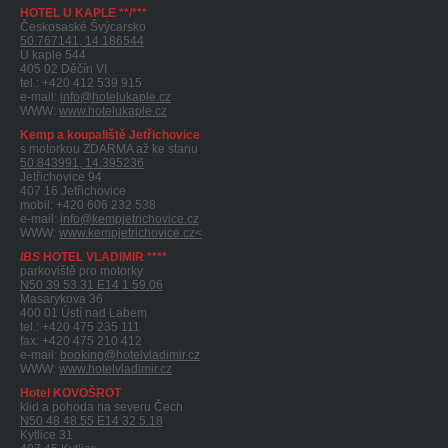
HOTEL U KAPLE **/***
Českosaské Švýcarsko
50.767141, 14.186544
U kaple 544
405 02 Děčín VI
tel.: +420 412 539 915
e-mail:
info@hotelukaple.cz
WWW:
www.hotelukaple.cz
Kemp a koupaliště Jetřichovice
s motorkou ZDARMA až ke stanu
50.843991, 14.395236
Jetřichovice 94
407 16 Jetřichovice
mobil: +420 606 232 538
e-mail:
info@kempjetrichovice.cz
WWW:
www.kempjetrichovice.cz<
IBS
HOTEL VLADIMIR ****
parkoviště pro motorky
N50 39 53.31 E14 1 59.06
Masarykova 36
400 01 Ústí nad Labem
tel.: +420 475 235 111
fax: +420 475 210 412
e-mail:
booking@hotelvladimir.cz
WWW:
www.hotelvladimir.cz
Hotel KOVOŠROT
klid a pohoda na severu Čech
N50 48 48.55 E14 32 5.18
Kytlice 31