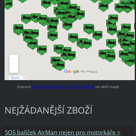
Zobrazit
UBYTOVÁNÍ NEJEN PRO MOTORKÁŘE
na větší mapě
NEJŽÁDANĚJŠÍ ZBOŽÍ
SOS balíček AirMan nejen pro motorkáře =