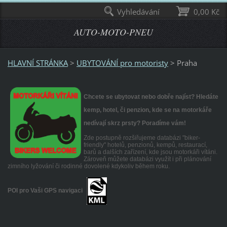
Vyhledávání
0,00 Kč
AUTO-MOTO-PNEU
HLAVNÍ STRÁNKA
>
UBYTOVÁNÍ pro motoristy
>
Praha
Chcete se ubytovat nebo dobře najíst? Hledáte
kemp, hotel, či penzion, kde se na motorkáře
nedívají skrz prsty? Poradíme vám!
Zde postupně rozšiřujeme databázi "biker-
friendly" hotelů, penzionů, kempů, restaurací,
barů a dalších zařízení, kde jsou motorkáři vítáni.
Zároveň můžete databázi využít i při plánování
zimního lyžování či rodinné dovolené kdykoliv během roku.
POI pro Vaši GPS navigaci