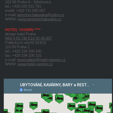
162 00 Praha 6 - Střešovice
tel.: +420 220 511 761
mobil: +420 731 005 007
e-mail:
penzionchaloupka@volny.cz
WWW:
www.penzionchaloupka.cz
HOTEL YASMIN ****
design hotel Praha
N50 4 55.736 E14 25 45.957
Politických vězňů 913/12
110 00 Praha 1
tel.: +420 234 100 100
fax: +420 234 100 101
e-mail:
reservation@hotel-yasmin.cz
WWW:
www.hotel-yasmin.cz